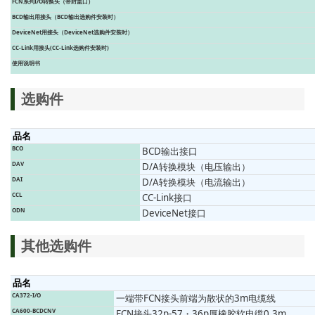
FCN系列I/O转换头（带封盖口）
BCD输出用接头（BCD输出选购件安装时）
DeviceNet用接头（DeviceNet选购件安装时）
CC-Link用接头(CC-Link选购件安装时)
使用说明书
选购件
品名
BCO
BCD输出接口
DAV
D/A转换模块（电压输出）
DAI
D/A转换模块（电流输出）
CCL
CC-Link接口
ODN
DeviceNet接口
其他选购件
品名
CA372-I/O
一端带FCN接头前端为散状的3m电缆线
CA600-BCDCNV
FCN接头32p-57・36p厚橡胶软电缆0.3m