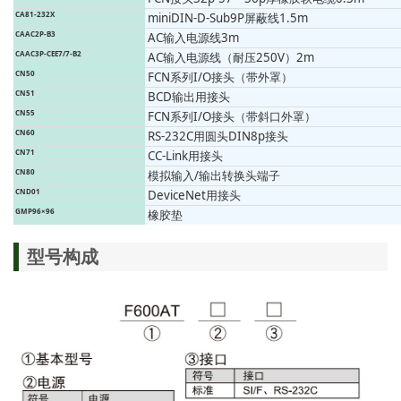
CA81-232X
miniDIN-D-Sub9P屏蔽线1.5m
CAAC2P-B3
AC输入电源线3m
CAAC3P-CEE7/7-B2
AC输入电源线（耐压250V）2m
CN50
FCN系列I/O接头（带外罩）
CN51
BCD输出用接头
CN55
FCN系列I/O接头（带斜口外罩）
CN60
RS-232C用圆头DIN8p接头
CN71
CC-Link用接头
CN80
模拟输入/输出转换头端子
CND01
DeviceNet用接头
GMP96×96
橡胶垫
型号构成