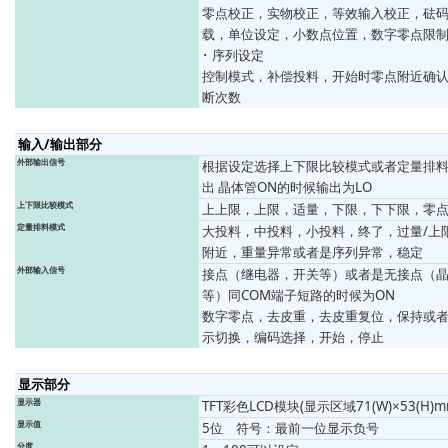
零点校正，实物校正，等效输入校正，砝
载，单位设定，小数点位置，数字零点限
･ 序列设定
控制模式，补偿投料，开始时零点附近确认
断次数
输入/输出部分
外部输出信号
根据设定选择上下限比较模式或者定量排
出 晶体管ON的时候输出为LO
上下限比较模式
上上限，上限，适量，下限，下下限，零
定量排料模式
大投料，中投料，小投料，终了，过量/上
附近，重量异常或者是序列异常，稳定
外部输入信号
接点（继电器，开关等）或者是无接点（晶
等）同COM端子短路的时候为ON
数字零点，去皮重，去皮重复位，保持或
示切换，编码选择，开始，停止
显示部分
显示器
TFT彩色LCD模块(显示区域71(W)×53(H)mm
显示值
5位 符号：最前一位显示负号
分度