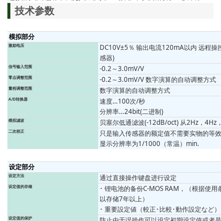
技术参数
模拟部分
激励电压
DC10V±5％ 输出电流120mA以内 远程
感器)
信号输入范围
-0.2～3.0mV/V
零点调整范围
-0.2～3.0mV/V 数字演算的自动调整方式
量程调整范围
数字演算的自动调整方式
A/D转换器
速度…100次/秒
分辨率…24bit(二进制)
模拟滤波
贝塞尔低通滤波(-12dB/oct) 从2Hz，4H
二次校正
只是输入传感器的额定值不需要实物的等
显示分辨率为1/1000（常温）min.
设定部分
设定方法
通过直接操作键盘进行设定
设定值的存储
･ 锂电池的备份C-MOS RAM，（根据
以存储7年以上）
･ 重要設定値（較正･比較･動作設定など）:
设定值的保护
防止由于误操作可以设定初期设定值或者