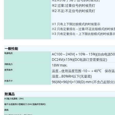
※2※3 终了:终了信号的时候亮灯
※2 过量:过量信号的时候亮灯
※2 不足:不足信号的时候亮灯
※1 只有上下限比较模式的时候显示
※2 只有定量排出－过量/不足比较模式的时候
※3 只有定量排出－上下限比较模式的时候显
一般性能
电源电压
AC100～240V(＋10%－15%)(自由电源50/
DC24V(±15%)(DC电源订货需要指定)
消耗电力
18W max.
使用条件
温度…使用温度范围 -10～＋40℃ 保存温度
湿度…80%RH以下(无凝霜)
外形尺寸
96(W)×96(H)×138(D) mm (不含凸起部分)
附属品
AC输入电源线（3m）
端子台连接用小型螺丝刀 (DAC选购件安装时)
跳线