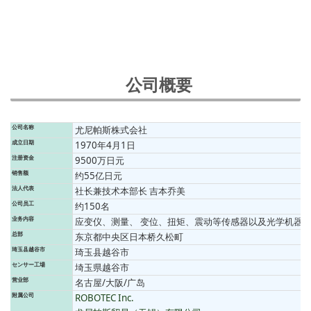
公司概要
公司名称
尤尼帕斯株式会社
成立日期
1970年4月1日
注册资金
9500万日元
销售额
约55亿日元
法人代表
社长兼技术本部长 吉本乔美
公司员工
约150名
业务内容
应变仪、测量、 变位、扭矩、震动等传感器以及光学机器
总部
东京都中央区日本桥久松町
琦玉县越谷市
琦玉县越谷市
センサー工場
埼玉県越谷市
营业部
名古屋/大阪/广岛
附属公司
ROBOTEC Inc.