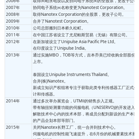
2006年
取得㈱昭永电设以及协同电子系统㈱的全股票，更改子公司
2007年
协同电子系统㈱名称变更为Nanotest Corporation。
2008年
取得Nanotex Corporation的全股票，更改子公司。
2009年
合并了Nanotest Corporation。
2010年
公司总部搬到日本桥久松町。
2011年
在中国江苏省设立了尤尼帕斯贸易（无锡）有限公司。
2012年
在新加坡设立了Unipulse Asia Pacific Pte Ltd。
在印度设立了Unipulse India。
2013年
通过实施MBO，TOB等方式，吉本乔美已经收购全部股份
上市。
泰国设立Unipulse Instruments Thailand。
合并(株)Nanotex。
新成立知识产权组将专注于获取此类专利传感器工厂正式生
计和传感器。
2014年
通过多次举办展览会，UTMⅡ的销售步入正规。
带有轴扭矩测量功能的伺服电机（UNISERVO)的开发进入
解散技术中心内的技术本部，将成员分配到新设的生产本部
的产品企划本部等部门。
2015年
关闭Nanotex长野工厂，统一合并到技术中心。
伺服电机的控制性能飞速提升，在6月份的机械要素技术展