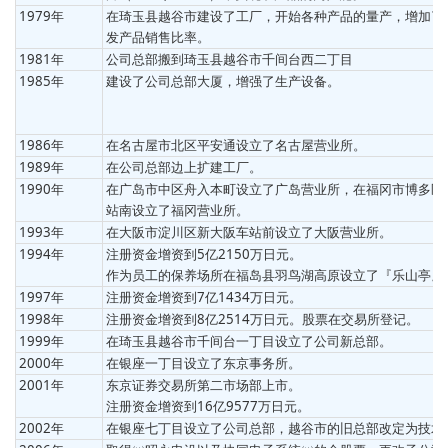
1979年
在琦玉县越谷市建设了工厂，开始各种产品的量产，增加了
发产品销售比率。
1981年
公司总部搬到琦玉县越谷市千间台西二丁目
1985年
建设了公司总部大厦，增强了生产设备。
1986年
在名古屋市北区平安通设立了名古屋营业所。
1989年
在公司总部边上扩建工厂。
1990年
在广岛市中区舟入本町设立了广岛营业所，在福冈市博多区
站南设立了福冈营业所。
1993年
在大阪市淀川区新大阪车站前设立了大阪营业所。
1994年
注册资金增资到5亿2150万日元。
作为员工的保养场所在福岛县羽鸟湖高原设立了『乐山亭』
1997年
注册资金增资到7亿1434万日元。
1998年
注册资金增资到8亿2514万日元。股票在交易所登记。
1999年
在琦玉县越谷市千间台一丁目设立了公司新总部。
2000年
在银座一丁目设立了东京事务所。
2001年
东京证券交易所第二市场部上市。
注册资金增资到16亿9577万日元。
2002年
在银座七丁目设立了公司总部，越谷市的旧总部改定为技术