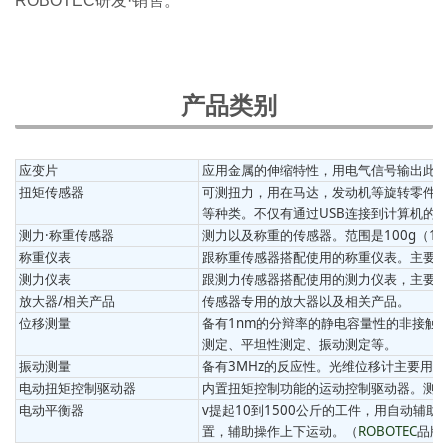
ROBOTEC研发·销售。
产品类别
应变片
应用金属的伸缩特性，用电气信号输出此现象
扭矩传感器
可测扭力，用在马达，发动机等旋转零件测试。
等种类。不仅有通过USB连接到计算机的
测力·称重传感器
测力以及称重的传感器。范围是100g（1N
称重仪表
跟称重传感器搭配使用的称重仪表。主要
测力仪表
跟测力传感器搭配使用的测力仪表，主要用
放大器/相关产品
传感器专用的放大器以及相关产品。
位移测量
备有1nm的分辩率的静电容量性的非接触
测定、平坦性测定、振动测定等。
振动测量
备有3MHz的反应性。光维位移计主要用
电动扭矩控制驱动器
内置扭矩控制功能的运动控制驱动器。测
电动平衡器
v提起10到1500公斤的工件，用自动辅助轻
置，辅助操作上下运动。（
ROBOTEC
品牌