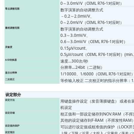
0～3.0mV/V（OIML R76-1对应时）
零点调整范围
数字演算的自动调整方式
－0.2～2.0mV/V、
0～2.0mV/V（OIML R76-1对应时）
量程调整范围
数字演算的自动调整方式
0.3～3.0mV/V、
0.6～3.0mV/V（OIML R76-1对应时）
灵敏度
0.15μV/count、
0.5μV/count（OIML R76-1对应时）(min.
A/D转换器
速度…300次/秒
分辨率…24bit（二进制）
显示分辩率
1/10000、1/6000（OIML R76-1对应时
二次校正
等价输入校正 二次校正时的指示分辨率：1/10
设定部分
设定方法
用键盘操作设定（发音薄膜键盘） 或者在装
机设定
设定存储
校正值和一部设定储存到NOV.RAM（不挥
其他的设定储存到F-RAM（不挥发性RAM
设定值的保护
可以进行设定值或校准值的保护（LOCK开关
设定项目
上限／下限／近零／大投入／定量前／落差／