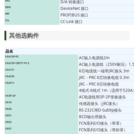
DAC
D/A 转换接口
ODN
DeviceNet 接口
PRF
PROFIBUS 接口
CCL
CC-Link 接口
其他选购件
品名
CAAC3P-P2
AC输入电源线2m
CAAC3P-CEE7/7-P1.5
AC输入电源线（250V耐压）1.
CA4131
6芯电缆线一端带JRC接头 3m
CA4230
JRC－PRC 6芯转换电缆 0.3m
CA4311
JRC－PRC 6芯转换电缆
4线式-6线式 1m（适用于520A
CN3P-2P
AC电源线用3P-2P变换接头
CN10
传感器接头（JRC接头）
CN34
RS-232C用D-Sub9p接头
CN51
BCD输出用接头
CN52
FCN系列I/O接头（带罩）
CN57
FCN系列I/O接头（带斜罩）