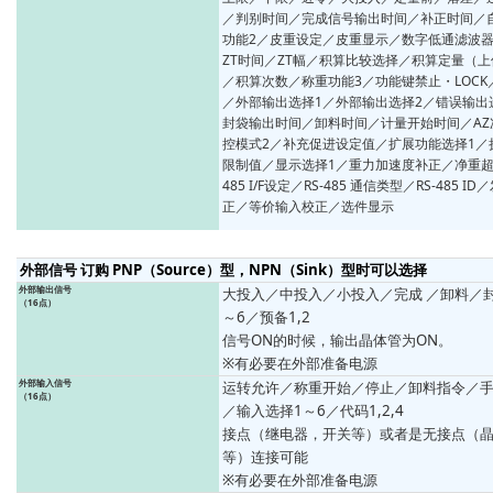
／判别时间／完成信号输出时间／补正时间／
功能2／皮重设定／皮重显示／数字低通滤波
ZT时间／ZT幅／积算比较选择／积算定量（上
／积算次数／称重功能3／功能键禁止・LOCK
／外部输出选择1／外部输出选择2／错误输出
封袋输出时间／卸料时间／计量开始时间／AZ
控模式2／补充促进设定值／扩展功能选择1／
限制值／显示选择1／重力加速度补正／净重超
485 I/F设定／RS-485 通信类型／RS-48
正／等价输入校正／选件显示
外部信号 订购 PNP（Source）型，NPN（Sink）型时可以选择
外部输出信号
大投入／中投入／小投入／完成 ／卸料／封
（16点）
～6／预备1,2
信号ON的时候，输出晶体管为ON。
※有必要在外部准备电源
外部输入信号
运转允许／称重开始／停止／卸料指令／
（16点）
／输入选择1～6／代码1,2,4
接点（继电器，开关等）或者是无接点（晶
等）连接可能
※有必要在外部准备电源