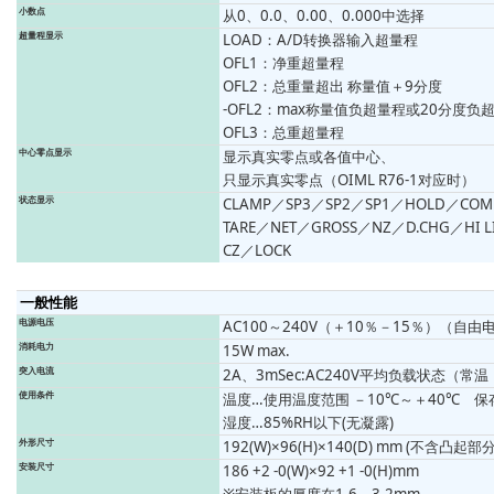
小数点
从0、0.0、0.00、0.000中选择
超量程显示
LOAD：A/D转换器输入超量程
OFL1：净重超量程
OFL2：总重量超出 称量值＋9分度
-OFL2：max称量值负超量程或20分度负
OFL3：总重超量程
中心零点显示
显示真实零点或各值中心、
只显示真实零点（OIML R76-1对应时）
状态显示
CLAMP／SP3／SP2／SP1／HOLD／COM
TARE／NET／GROSS／NZ／D.CHG／HI 
CZ／LOCK
一般性能
电源电压
AC100～240V（＋10％－15％）（自由电
消耗电力
15W max.
突入电流
2A、3mSec:AC240V平均负载状态（常
使用条件
温度…使用温度范围 －10℃～＋40℃ 保
湿度…85%RH以下(无凝露)
外形尺寸
192(W)×96(H)×140(D) mm (不含凸起部分
安装尺寸
186 +2 -0(W)×92 +1 -0(H)mm